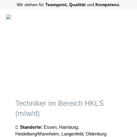
Wir stehen für
Teamgeist, Qualität
und
Kompetenz.
JOBANGEBOTE
ALLE
ESSEN
HAMBURG
HEIDELBERG/MANNHEIM
LANGENFELD
OLDENBURG
Techniker im Bereich HKLS
(m/w/d)
Standorte:
Essen, Hamburg,
Heidelberg/Mannheim, Langenfeld, Oldenburg