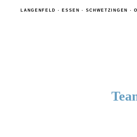
LANGENFELD · ESSEN · SCHWETZINGEN ·
Wir stehen für
Team
Qualität
und
Komp