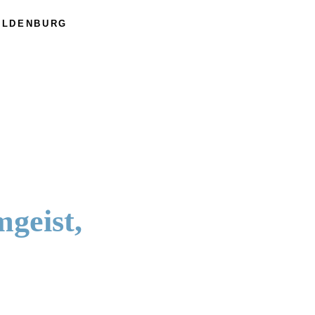
 OLDENBURG
geist,
etenz.