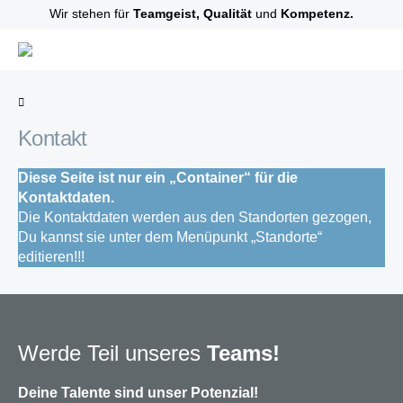
Wir stehen für
Teamgeist, Qualität
und
Kompetenz.
Kontakt
Diese Seite ist nur ein „Container“ für die
Kontaktdaten.
Die Kontaktdaten werden aus den Standorten gezogen,
Du kannst sie unter dem Menüpunkt „Standorte“
editieren!!!
Werde Teil unseres
Teams!
Deine Talente sind unser Potenzial!