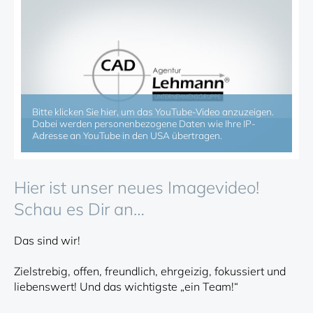
Bitte klicken Sie hier, um das YouTube-Video anzuzeigen.
Dabei werden personenbezogene Daten wie Ihre IP-
YouTube-Video anzeigen
Adresse an YouTube in den USA übertragen.
Hier ist unser neues Imagevideo!
Schau es Dir an…
Das sind wir!
Zielstrebig, offen, freundlich, ehrgeizig, fokussiert und
liebenswert! Und das wichtigste „ein Team!“