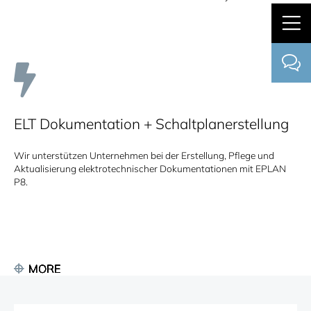
ELT Dokumentation + Schaltplanerstellung
Wir unterstützen Unternehmen bei der Erstellung, Pflege und
Aktualisierung elektrotechnischer Dokumentationen mit EPLAN
P8.
MORE
MORE
MORE
MORE
MORE
MORE
MORE
MORE