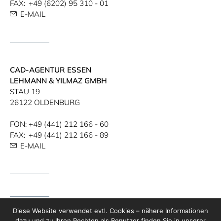
FAX:
+49 (6202) 95 310 - 01
E-MAIL
CAD-AGENTUR ESSEN
LEHMANN & YILMAZ GMBH
STAU 19
26122 OLDENBURG
FON:
+49 (441) 212 166 - 60
FAX:
+49 (441) 212 166 - 89
E-MAIL
Diese Website verwendet evtl. Cookies – nähere Informationen
dazu und zu Ihren Rechten als Benutzer finden Sie in unserer