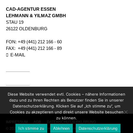
CAD-AGENTUR ESSEN
LEHMANN & YILMAZ GMBH
STAU 19
26122 OLDENBURG
FON:
+49 (441) 212 166 - 60
FAX:
+49 (441) 212 166 - 89
E-MAIL
Diese Website verwendet evtl. Cookies – nähere Informationen
dazu und zu Ihren Rechten als Benutzer finden Sie in unserer
Datenschutzerklärung. Klicken Sie auf „Ich stimme zu“, um
Cookies zu akzeptieren und direkt unsere Website besuchen
zu können.
IMPRESSUM
AGB
DATENSCHUTZERKLÄRUNG
Ich stimme zu
Ablehnen
Datenschutzerklärung
© 2026 CAD-Agentur Lehmann Unternehmensgruppe